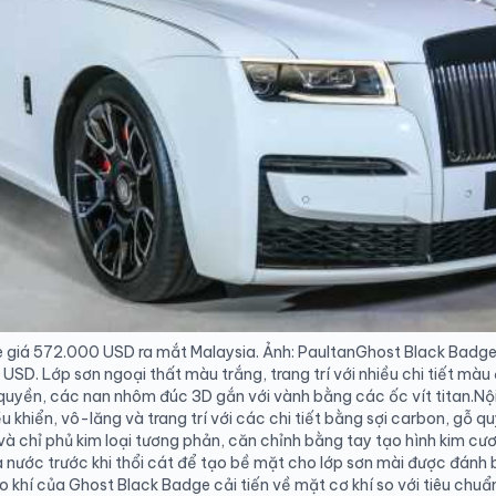
 giá 572.000 USD ra mắt Malaysia. Ảnh: PaultanGhost Black Badge 2
 USD. Lớp sơn ngoại thất màu trắng, trang trí với nhiều chi tiết mà
quyền, các nan nhôm đúc 3D gắn với vành bằng các ốc vít titan.Nộ
 khiển, vô-lăng và trang trí với các chi tiết bằng sợi carbon, gỗ qu
 và chỉ phủ kim loại tương phản, căn chỉnh bằng tay tạo hình kim cươ
ủa nước trước khi thổi cát để tạo bề mặt cho lớp sơn mài được đánh
o khí của Ghost Black Badge cải tiến về mặt cơ khí so với tiêu chuẩn