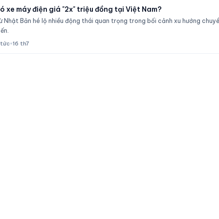
 xe máy điện giá "2x" triệu đồng tại Việt Nam?
ừ Nhật Bản hé lộ nhiều động thái quan trọng trong bối cảnh xu hướng chuyển
ến.
 tức
•
16 th7