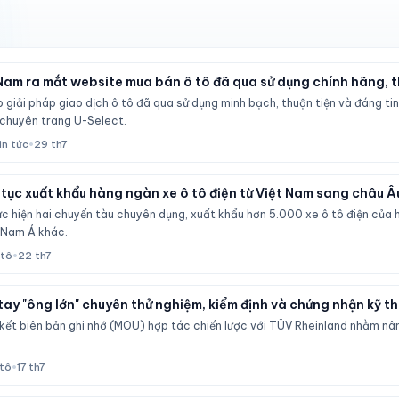
Nam ra mắt website mua bán ô tô đã qua sử dụng chính hãng,
giải pháp giao dịch ô tô đã qua sử dụng minh bạch, thuận tiện và đáng ti
i chuyên trang U-Select.
in tức
•
29 th7
 tục xuất khẩu hàng ngàn xe ô tô điện từ Việt Nam sang châu Â
ực hiện hai chuyến tàu chuyên dụng, xuất khẩu hơn 5.000 xe ô tô điện của 
 Nam Á khác.
 tô
•
22 th7
tay "ông lớn" chuyên thử nghiệm, kiểm định và chứng nhận kỹ t
 kết biên bản ghi nhớ (MOU) hợp tác chiến lược với TÜV Rheinland nhằm nân
tô
•
17 th7