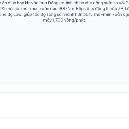
 ổn định hơn khi vào cua.Động cơ tinh chỉnh nhẹ công suất so với G
592 mã lực, mô-men xoắn cực 900 Nm. Hộp số tự động 8 cấp ZF, k
m chế độ Low, giúp tốc độ sang số nhanh hơn 50%, mô-men xoắn cực
máy 1.700 vòng/phút.