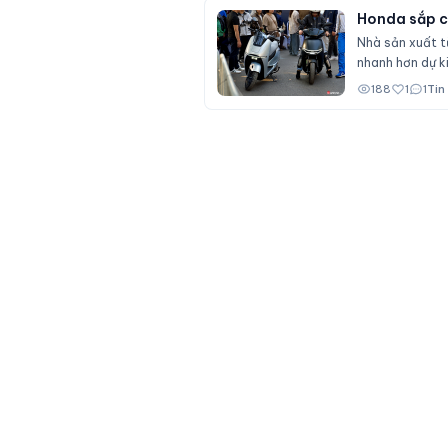
Honda sắp có
Nhà sản xuất t
nhanh hơn dự ki
188
1
1
Tin