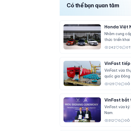
Có thể bạn quan tâm
Honda Việt 
Nhằm cung cấp 
thức triển kha
242
0
0
T
VinFast tiếp
VinFast vừa th
quốc gia Đông
125
0
0
Ô
VinFast bắt 
VinFast vừa ký
Nam.
312
0
0
Ô 