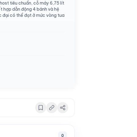
host tiêu chuẩn, cỗ máy 6,75 lít
ết hợp dẫn động 4 bánh và hệ
 đại có thể đạt ở mức vòng tua
0