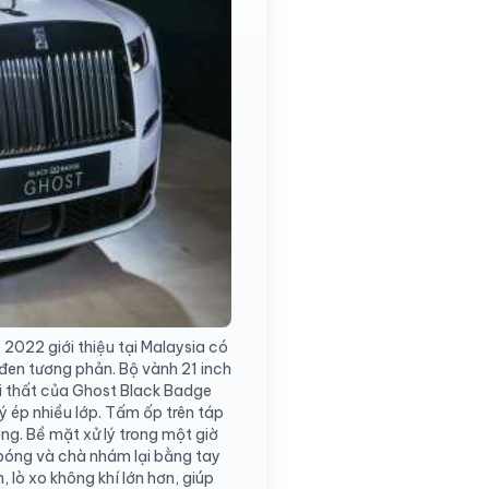
022 giới thiệu tại Malaysia có
u đen tương phản. Bộ vành 21 inch
i thất của Ghost Black Badge
ý ép nhiều lớp. Tấm ốp trên táp
ng. Bề mặt xử lý trong một giờ
 bóng và chà nhám lại bằng tay
, lò xo không khí lớn hơn, giúp