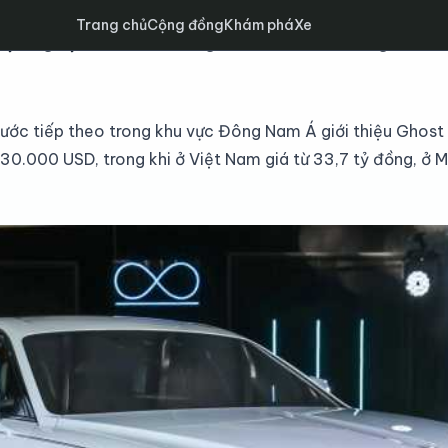
Trang chủ
Cộng đồng
Khám phá
Xe
họn ngoại thất sơn trắng, vành carbon cùng nhiều c
nước tiếp theo trong khu vực Đông Nam Á giới thiệu
Ghost
430.000 USD, trong khi ở Việt Nam giá từ 33,7 tỷ đồng, ở 