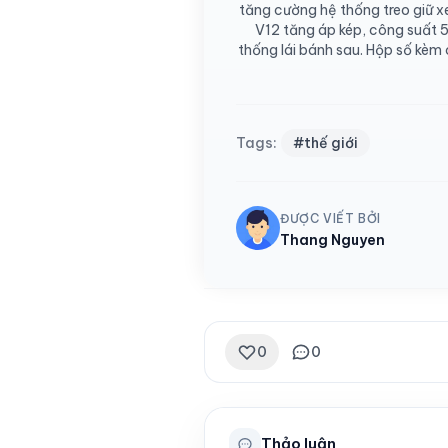
tăng cường hệ thống treo giữ xe
V12 tăng áp kép, công suất 
thống lái bánh sau. Hộp số kè
Tags:
#thế giới
ĐƯỢC VIẾT BỞI
Thang Nguyen
0
0
Thảo luận