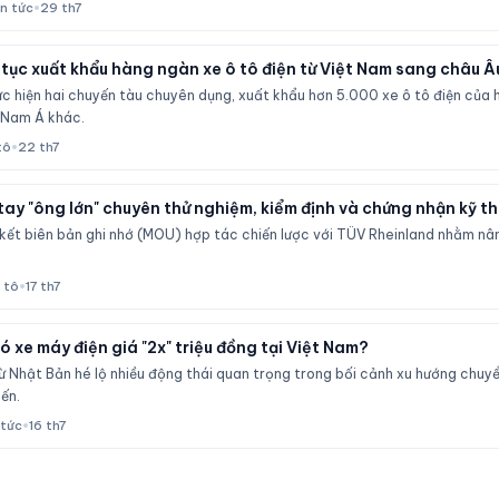
in tức
•
29 th7
 tục xuất khẩu hàng ngàn xe ô tô điện từ Việt Nam sang châu Â
ực hiện hai chuyến tàu chuyên dụng, xuất khẩu hơn 5.000 xe ô tô điện của 
 Nam Á khác.
tô
•
22 th7
tay "ông lớn" chuyên thử nghiệm, kiểm định và chứng nhận kỹ t
 kết biên bản ghi nhớ (MOU) hợp tác chiến lược với TÜV Rheinland nhằm nân
 tô
•
17 th7
 xe máy điện giá "2x" triệu đồng tại Việt Nam?
ừ Nhật Bản hé lộ nhiều động thái quan trọng trong bối cảnh xu hướng chuyển
ến.
 tức
•
16 th7