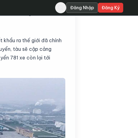
Đăng Nhập
Đăng Ký
Mỹ vào tháng 5 và khách
 khẩu ra thế giới đã chính
huyển, tàu sẽ cập cảng
yển 781 xe còn lại tới