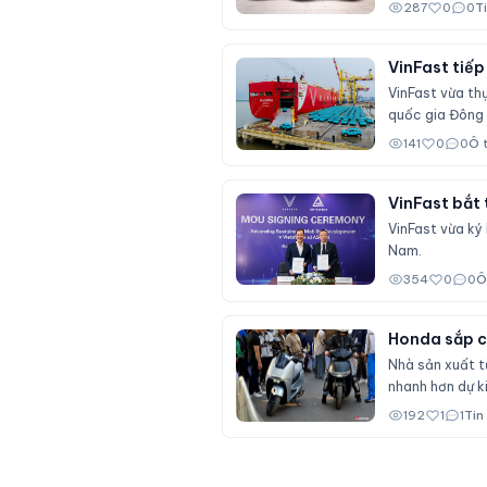
287
0
0
T
VinFast tiếp
VinFast vừa th
quốc gia Đông
141
0
0
Ô 
VinFast bắt 
VinFast vừa ký
Nam.
354
0
0
Ô
Honda sắp có
Nhà sản xuất t
nhanh hơn dự ki
192
1
1
Tin