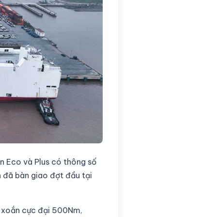
bản Eco và Plus có thông số
 đã bàn giao đợt đầu tại
n xoắn cực đại 500Nm,