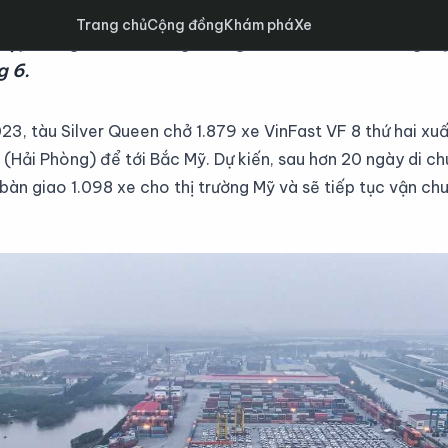
Trang chủ
Cộng đồng
Khám phá
Xe
 sẽ cập cảng và sẵn sàng bàn giao cho khách hàng 
 6.
, tàu Silver Queen chở 1.879 xe VinFast VF 8 thứ hai xuất
 (Hải Phòng) để tới Bắc Mỹ. Dự kiến, sau hơn 20 ngày di c
 bàn giao 1.098 xe cho thị trường Mỹ và sẽ tiếp tục vận chu