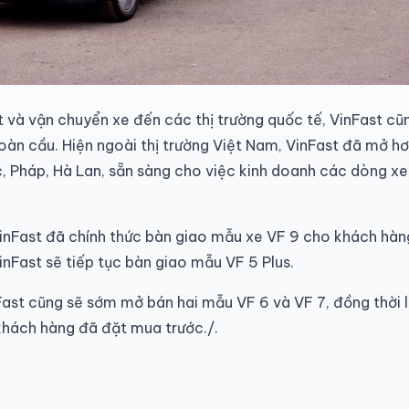
t và vận chuyển xe đến các thị trường quốc tế, VinFast cũ
toàn cầu. Hiện ngoài thị trường Việt Nam, VinFast đã mở 
c, Pháp, Hà Lan, sẵn sàng cho việc kinh doanh các dòng x
 VinFast đã chính thức bàn giao mẫu xe VF 9 cho khách hà
inFast sẽ tiếp tục bàn giao mẫu VF 5 Plus.
Fast cũng sẽ sớm mở bán hai mẫu VF 6 và VF 7, đồng thời
khách hàng đã đặt mua trước./.