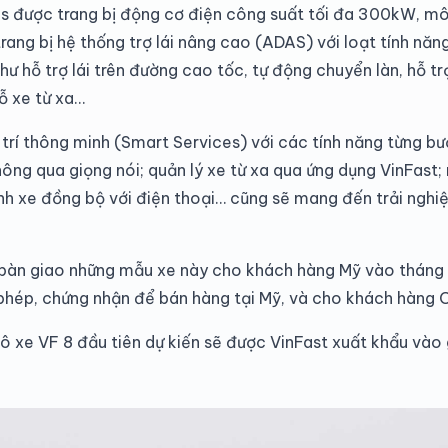
lus được trang bị động cơ điện công suất tối đa 300kW, 
ang bị hệ thống trợ lái nâng cao (ADAS) với loạt tính năng
ư hỗ trợ lái trên đường cao tốc, tự động chuyển làn, hỗ tr
ỗ xe từ xa…
i trí thông minh (Smart Services) với các tính năng từng b
hông qua giọng nói; quản lý xe từ xa qua ứng dụng VinFast;
hình xe đồng bộ với điện thoại… cũng sẽ mang đến trải ngh
bàn giao những mẫu xe này cho khách hàng Mỹ vào tháng 5
phép, chứng nhận để bán hàng tại Mỹ, và cho khách hàng 
 lô xe VF 8 đầu tiên dự kiến sẽ được VinFast xuất khẩu vào