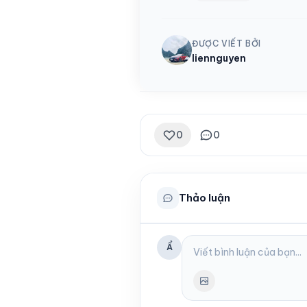
ĐƯỢC VIẾT BỞI
liennguyen
0
0
Thảo luận
Ẩ