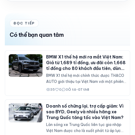
ĐỌC TIẾP
Có thể bạn quan tâm
BMW X1 thế hệ mới ra mắt Việt Nam:
Giá từ 1,689 tỉ đồng, ưu đãi còn 1,668
tỉ đồng cho 80 khách đầu tiên, dùng
máy 2.0 tăng áp 204 mã lực
BMW X1 thế hệ mới chính thức được THACO
AUTO giới thiệu tại Việt Nam với một phiên
bản sDrive20i. Mẫu SAV cỡ nhỏ được nâng
35
0
0
Ô tô
•
07 th8
cấp toàn diện về thiết kế, nội thất số hóa,
động cơ mạnh hơn và bổ sung nhiều công
nghệ hỗ trợ lái.
Doanh số chững lại, trợ cấp giảm: Vì
sao BYD, Geely và nhiều hãng xe
Trung Quốc tăng tốc vào Việt Nam?
Làn sóng xe Trung Quốc liên tục gia nhập
Việt Nam được cho là xuất phát từ áp lực