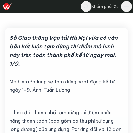
liennguyen
|
Khám phá
Xe
Bình luận
29 tháng 9, 2022
·
3 phút đọc
·
3K
Sở Giao thông Vận tải Hà Nội vừa có văn
bản kết luận tạm dừng thí điểm mô hình
này trên toàn thành phố kể từ ngày mai,
1/9.
Mô hình iParking sẽ tạm dừng hoạt động kể từ
ngày 1-9. Ảnh: Tuấn Lương
Theo đó, thành phố tạm dừng thí điểm chức
năng thanh toán (bao gồm cả thu phí sử dụng
lòng đường) của ứng dụng iParking đối với 12 đơn