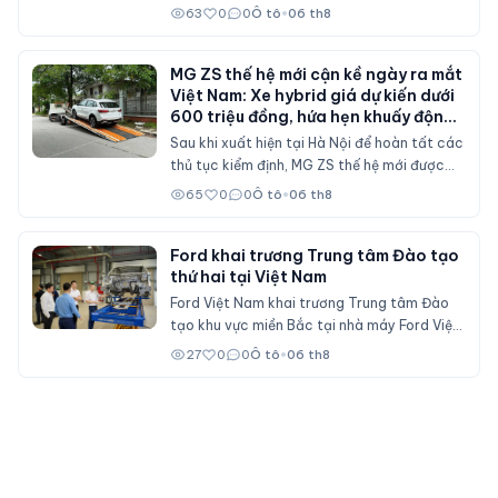
doanh số tại thị trường nội địa, nơi sức mua
63
0
0
Ô tô
•
06 th8
suy giảm và các chính sách hỗ trợ mua xe
đã không còn duy trì ở mức cao như trước.
MG ZS thế hệ mới cận kề ngày ra mắt
Việt Nam: Xe hybrid giá dự kiến dưới
600 triệu đồng, hứa hẹn khuấy động
phân khúc SUV cỡ B
Sau khi xuất hiện tại Hà Nội để hoàn tất các
thủ tục kiểm định, MG ZS thế hệ mới được
cho là sẽ sớm mở bán tại Việt Nam với nhiều
65
0
0
Ô tô
•
06 th8
nâng cấp về thiết kế, hệ truyền động hybrid
và gói công nghệ an toàn ADAS, cạnh tranh
trực tiếp Mitsubishi Xforce, Kia Seltos và
Ford khai trương Trung tâm Đào tạo
thứ hai tại Việt Nam
Honda HR-V.
Ford Việt Nam khai trương Trung tâm Đào
tạo khu vực miền Bắc tại nhà máy Ford Việt
Nam (Hải Phòng), đóng vai trò đào tạo cho
27
0
0
Ô tô
•
06 th8
nhân viên đại lý Ford trên cả nước.