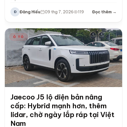
Đăng Hiếu
09 thg 7, 2026
119
Đọc thêm →
Đ
Ô TÔ
Jaecoo J5 lộ diện bản nâng
cấp: Hybrid mạnh hơn, thêm
lidar, chờ ngày lắp ráp tại Việt
Nam