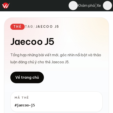
|
Khám phá
Xe
THẺ
TAG
/
JAECOO J5
Jaecoo J5
Tổng hợp những bài viết mới, góc nhìn nổi bật và thảo
luận đáng chú ý cho thẻ Jaecoo J5.
Về trang chủ
MÃ THẺ
#jaecoo-j5