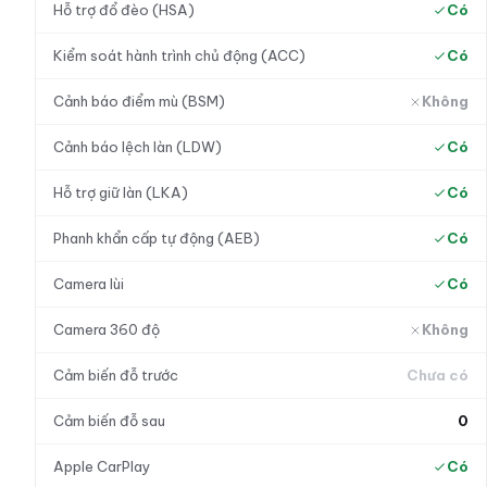
Hỗ trợ đổ đèo (HSA)
Có
Kiểm soát hành trình chủ động (ACC)
Có
Cảnh báo điểm mù (BSM)
Không
Cảnh báo lệch làn (LDW)
Có
Hỗ trợ giữ làn (LKA)
Có
Phanh khẩn cấp tự động (AEB)
Có
Camera lùi
Có
Camera 360 độ
Không
Cảm biến đỗ trước
Chưa có
Cảm biến đỗ sau
0
Apple CarPlay
Có