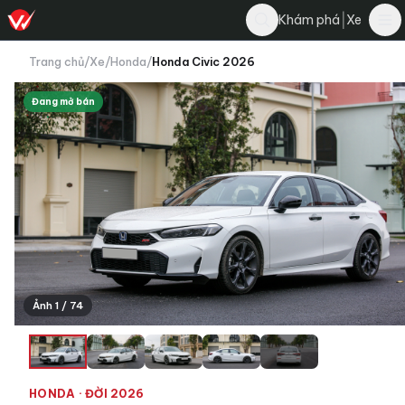
|
Khám phá
Xe
Trang chủ
/
Xe
/
Honda
/
Honda Civic 2026
Đang mở bán
Ảnh 1 / 74
+70
HONDA
· ĐỜI 2026