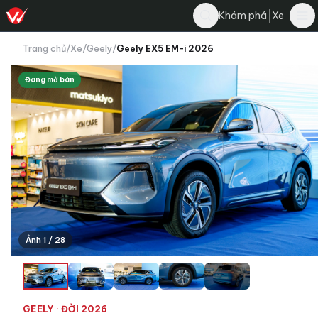
|
Khám phá
Xe
Trang chủ
/
Xe
/
Geely
/
Geely EX5 EM-i 2026
Đang mở bán
Ảnh 1 / 28
+24
GEELY
· ĐỜI 2026