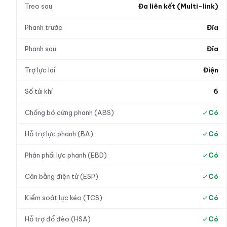
Treo sau
Đa liên kết (Multi-link)
Phanh trước
Đĩa
Phanh sau
Đĩa
Trợ lực lái
Điện
Số túi khí
6
Chống bó cứng phanh (ABS)
Có
Hỗ trợ lực phanh (BA)
Có
Phân phối lực phanh (EBD)
Có
Cân bằng điện tử (ESP)
Có
Kiểm soát lực kéo (TCS)
Có
Hỗ trợ đổ đèo (HSA)
Có