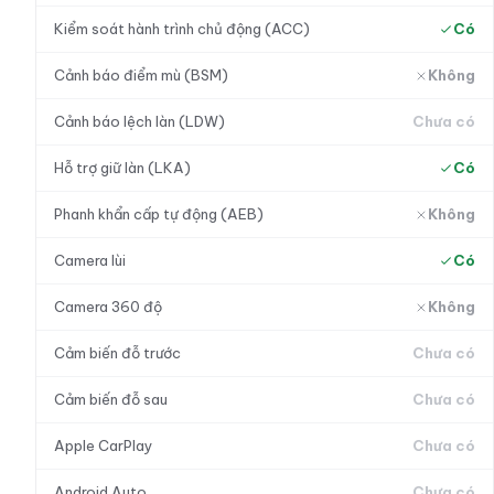
Kiểm soát hành trình chủ động (ACC)
Có
Cảnh báo điểm mù (BSM)
Không
Cảnh báo lệch làn (LDW)
Chưa có
Hỗ trợ giữ làn (LKA)
Có
Phanh khẩn cấp tự động (AEB)
Không
Camera lùi
Có
Camera 360 độ
Không
Cảm biến đỗ trước
Chưa có
Cảm biến đỗ sau
Chưa có
Apple CarPlay
Chưa có
Android Auto
Chưa có