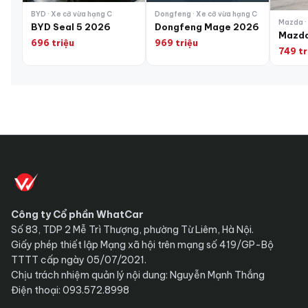
BYD · Xe cỡ vừa hạng C
Dongfeng · Xe cỡ vừa hạng C
Mazda ·
BYD Seal 5 2026
Dongfeng Mage 2026
Mazda
696 triệu
969 triệu
749 tr
Công ty Cổ phần WhatCar
Số 83, TDP 2 Mễ Trì Thượng, phường Từ Liêm, Hà Nội.
Giấy phép thiết lập Mạng xã hội trên mạng số 419/GP-Bộ
TTTT cấp ngày 05/07/2021.
Chịu trách nhiệm quản lý nội dung: Nguyễn Mạnh Thắng
Điện thoại: 093.572.8998