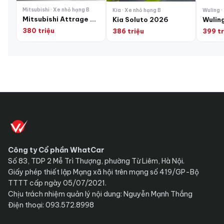
Mitsubishi · Xe nhỏ hạng B
Kia · Xe nhỏ hạng B
Wuling ·
Mitsubishi Attrage 2026
Kia Soluto 2026
Wulin
380 triệu
386 triệu
399 tr
Công ty Cổ phần WhatCar
Số 83, TDP 2 Mễ Trì Thượng, phường Từ Liêm, Hà Nội.
Giấy phép thiết lập Mạng xã hội trên mạng số 419/GP-Bộ
TTTT cấp ngày 05/07/2021.
Chịu trách nhiệm quản lý nội dung: Nguyễn Mạnh Thắng
Điện thoại: 093.572.8998