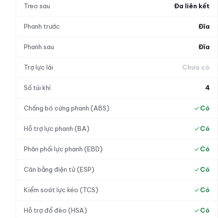
Treo sau
Đa liên kết
Phanh trước
Đĩa
Phanh sau
Đĩa
Trợ lực lái
Chưa có
Số túi khí
4
Chống bó cứng phanh (ABS)
Có
Hỗ trợ lực phanh (BA)
Có
Phân phối lực phanh (EBD)
Có
Cân bằng điện tử (ESP)
Có
Kiểm soát lực kéo (TCS)
Có
Hỗ trợ đổ đèo (HSA)
Có