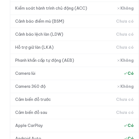
Kiểm soát hành trình chủ động (ACC)
Không
Cảnh báo điểm mù (BSM)
Chưa có
Cảnh báo lệch làn (LDW)
Chưa có
Hỗ trợ giữ làn (LKA)
Chưa có
Phanh khẩn cấp tự động (AEB)
Không
Camera lùi
Có
Camera 360 độ
Không
Cảm biến đỗ trước
Chưa có
Cảm biến đỗ sau
Chưa có
Apple CarPlay
Có
Android Auto
Có