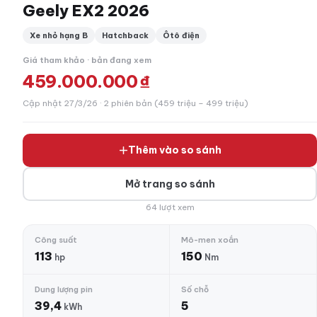
Geely EX2 2026
Xe nhỏ hạng B
Hatchback
Ôtô điện
Giá tham khảo · bản đang xem
459.000.000 ₫
Cập nhật 27/3/26 · 2 phiên bản (459 triệu – 499 triệu)
Thêm vào so sánh
Mở trang so sánh
64 lượt xem
Công suất
Mô-men xoắn
113
150
hp
Nm
Dung lượng pin
Số chỗ
39,4
5
kWh