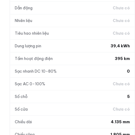
Dẫn động
Chưa có
Nhiên liệu
Chưa có
Tiêu hao nhiên liệu
Chưa có
Dung lượng pin
39,4 kWh
Tầm hoạt động điện
395 km
Sạc nhanh DC 10-80%
0
Sạc AC 0-100%
Chưa có
Số chỗ
5
Số cửa
Chưa có
Chiều dài
4.135 mm
Chiều rộng
1.805 mm