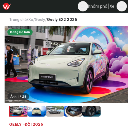
|
Khám phá
Xe
Trang chủ
/
Xe
/
Geely
/
Geely EX2 2026
Đang mở bán
Ảnh 1 / 28
+24
GEELY
· ĐỜI 2026