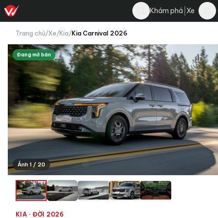
|
Khám phá
Xe
Trang chủ
/
Xe
/
Kia
/
Kia Carnival 2026
Đang mở bán
Ảnh 1 / 20
+16
KIA
· ĐỜI 2026