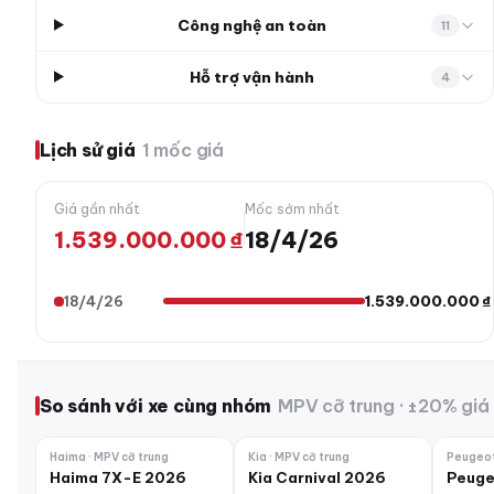
Công nghệ an toàn
11
Hỗ trợ vận hành
4
Lịch sử giá
1 mốc giá
Giá gần nhất
Mốc sớm nhất
1.539.000.000 ₫
18/4/26
18/4/26
1.539.000.000 ₫
So sánh với xe cùng nhóm
MPV cỡ trung · ±20% giá
Haima · MPV cỡ trung
Kia · MPV cỡ trung
Peugeot
Haima 7X-E 2026
Kia Carnival 2026