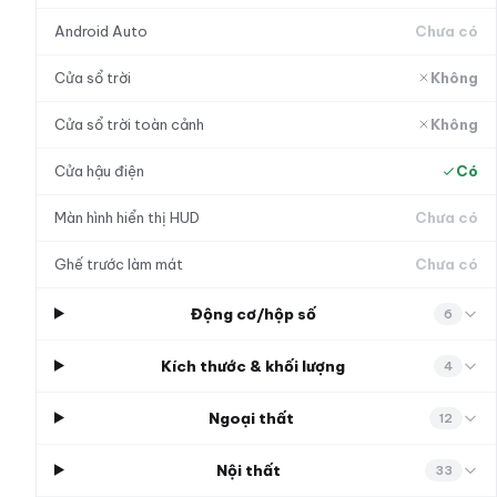
Android Auto
Chưa có
Cửa sổ trời
Không
Cửa sổ trời toàn cảnh
Không
Cửa hậu điện
Có
Màn hình hiển thị HUD
Chưa có
Ghế trước làm mát
Chưa có
Động cơ/hộp số
6
Kích thước & khối lượng
4
Ngoại thất
12
Nội thất
33