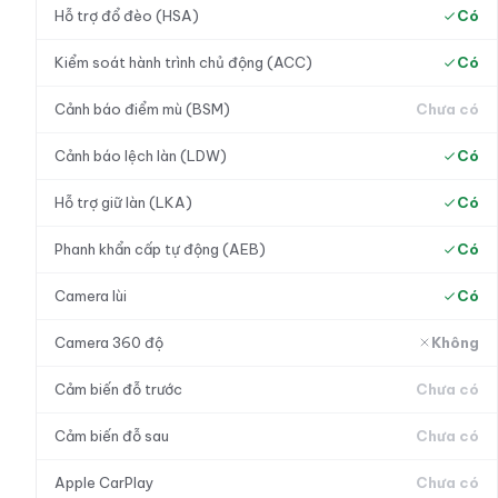
Hỗ trợ đổ đèo (HSA)
Có
Kiểm soát hành trình chủ động (ACC)
Có
Cảnh báo điểm mù (BSM)
Chưa có
Cảnh báo lệch làn (LDW)
Có
Hỗ trợ giữ làn (LKA)
Có
Phanh khẩn cấp tự động (AEB)
Có
Camera lùi
Có
Camera 360 độ
Không
Cảm biến đỗ trước
Chưa có
Cảm biến đỗ sau
Chưa có
Apple CarPlay
Chưa có